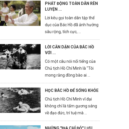
PHÁT ĐỘNG TOÀN DÂN RÈN
LUYỆN ...
Lời kêu gọi toàn dân tập thể
dục của Bác Hồ đã ảnh hưởng
sâu rộng, tích cực, ...
LỜI CĂN DẶN CỦA BÁC HỒ
VỚI ...
Có một câu nói nổi tiếng của
Chủ tịch Hồ Chí Minh là "Tôi
mong rằng đồng bào ai ...
HỌC BÁC HỒ ĐỂ SỐNG KHỎE
Chủ tịch Hồ Chí Minh vĩ đại
không chỉ là tấm gương sáng
về đạo đức, trí tuệ mà ...
NHỮNG "ĐỊA CHỈ ĐỎ" LƯU