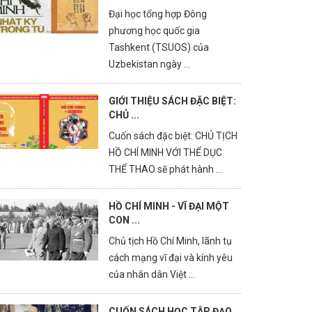
Đại học tổng hợp Đông
phương học quốc gia
Tashkent (TSUOS) của
Uzbekistan ngày ...
GIỚI THIỆU SÁCH ĐẶC BIỆT:
CHỦ ...
Cuốn sách đặc biệt: CHỦ TỊCH
HỒ CHÍ MINH VỚI THỂ DỤC
THỂ THAO sẽ phát hành ...
HỒ CHÍ MINH - VĨ ĐẠI MỘT
CON ...
Chủ tịch Hồ Chí Minh, lãnh tụ
cách mạng vĩ đại và kính yêu
của nhân dân Việt ...
CUỐN SÁCH HỌC TẬP ĐẠO