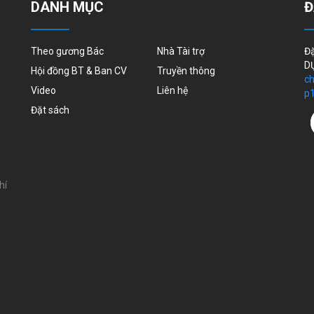
DANH MỤC
Đ
Theo gương Bác
Nhà Tài trợ
Đặ
DỤ
Hội đồng BT & Ban CV
Truyền thông
ch
Video
Liên hệ
p
Đặt sách
hí