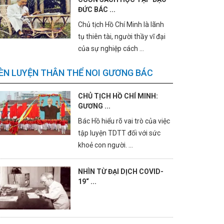
ĐỨC BÁC ...
Chủ tịch Hồ Chí Minh là lãnh
tụ thiên tài, người thầy vĩ đại
của sự nghiệp cách ...
ÈN LUYỆN THÂN THỂ NOI GƯƠNG BÁC
CHỦ TỊCH HỒ CHÍ MINH:
GƯƠNG ...
Bác Hồ hiểu rõ vai trò của việc
tập luyện TDTT đối với sức
khoẻ con người. ...
NHÌN TỪ ĐẠI DỊCH COVID-
19“ ...