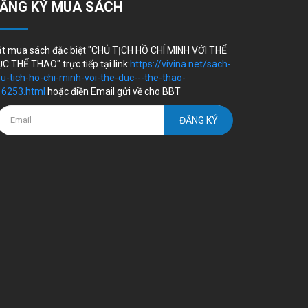
ĂNG KÝ MUA SÁCH
t mua sách đặc biệt "CHỦ TỊCH HỒ CHÍ MINH VỚI THỂ
C THỂ THAO" trực tiếp tại link:
https://vivina.net/sach-
u-tich-ho-chi-minh-voi-the-duc---the-thao-
16253.html
hoặc điền Email gửi về cho BBT