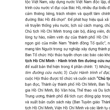
tộc Việt Nam, xây dựng nước Việt Nam độc lập, d
trình cứu nước vĩ đại của Bác Hồ, nhiều đại biểu
cảm thiêng liêng, trách nhiệm và quyết tâm chín
đường Bác Hồ đã chọn”. Để phát huy hiệu quả xã 
về truyền thống yêu nước, lịch sử cách mạng, c
Chủ tịch Hồ Chí Minh trong cán bộ, đảng viên, đ
lòng tự hào, niềm vinh dự của thành phố Hồ Chí 
ngọn gió của miền Nam “thành đồng Tổ quốc”, n
mang tên Người trong sự nghiệp xây dựng thành phố
Ban Tổ chức Hội thảo tuyển chọn các báo cáo kho
tịch Hồ Chí Minh - Hành trình tìm đường cứu n
để xuất bản thể hiện trong 4 phần chính: 1)
Những
tìm đường cứu nước
; 3)
Cuộc Hành trình vĩ đại
cuộc Hội thảo được tổ chức và cuốn sách
“Chủ tị
bạn đọc, Thành ủy thành phố Hồ Chí Minh, Ban Tu
gia Hồ Chí Minh, Bộ Văn hóa, Thể thao và Du lịc
Trung ương, thành phố đã tích cực đóng góp trong
và xuất bản cuốn sách này (Ban Tuyên giáo Thàn
tịch Hồ Chí Minh; Viện Hồ Chí Minh và các lãnh tụ