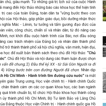
ân chủ, giàu mạnh. Từ những giá trị lịch sử của cuộc Hành
 đã mang đến Hội thảo những báo cáo khoa học thể hiện tình
h trị cao của toàn Đảng, toàn dân ta “vững bước theo con
hội của Hội thảo, góp phần giáo dục, bồi dưỡng nhận thức
hủ nghĩa Mác - Lênin, tư tưởng và tấm gương đạo đức của
oàn viên, công chức, chiến sĩ và nhân dân; từ đó nâng cao
Minh, nơi khởi đầu cuộc hành trình của Bác, nơi đầu sóng
âng cao trách nhiệm của Đảng bộ và nhân dân thành phố
 trở thành thành phố xã hội chủ nghĩa, văn minh, hiện đại,
a học để xuất bản thành sách theo chủ đề Hội thảo:
“Chủ
ước”
. Chủ đề Hội thảo và nội dung các tham luận được chọn
 vấn đề chung
; 2)
Đầu thế kỷ XX - từ Sài Gòn Người ra đi
; 4)
Vững bước trên con đường Người đã chọn
.
Nhân dịp
ch
Hồ Chí Minh - Hành trình tìm đường cứu nước”
ra mắt
yên giáo Trung ương, Học viện chính trị - Hành chính Quốc
h chân thành cám ơn các cơ quan khoa học, các ban ngành
 quá trình chuẩn bị, tổ chức Hội thảo khoa học thành công
h ủy thành phố Hồ Chí Minh; Bộ Tư lệnh Bảo vệ Lăng Chủ
 của Đảng thuộc Học viện Chính trị - Hành chính quốc gia Hồ