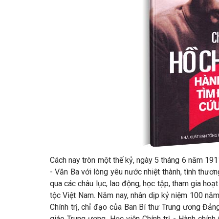
Cách nay tròn một thế kỷ, ngày 5 tháng 6 năm 191
- Văn Ba với lòng yêu nước nhiệt thành, tình thươ
qua các châu lục, lao động, học tập, tham gia h
tộc Việt Nam. Năm nay, nhân dịp kỷ niệm 100 năm 
Chính trị, chỉ đạo của Ban Bí thư Trung ương Đả
giáo Trung ương, Học viện Chính trị - Hành chính