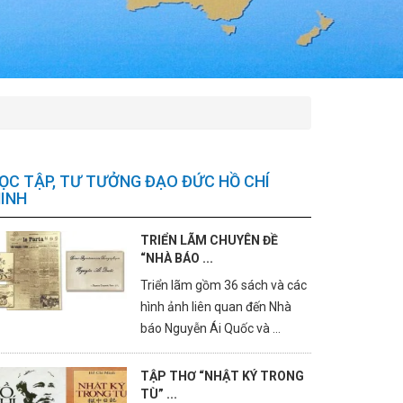
ỌC TẬP, TƯ TƯỞNG ĐẠO ĐỨC HỒ CHÍ
INH
TRIỂN LÃM CHUYÊN ĐỀ
“NHÀ BÁO ...
Triển lãm gồm 36 sách và các
hình ảnh liên quan đến Nhà
báo Nguyễn Ái Quốc và ...
TẬP THƠ “NHẬT KÝ TRONG
TÙ” ...