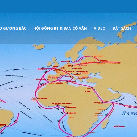
O GƯƠNG BÁC
HỘI ĐỒNG BT & BAN CỐ VẤN
VIDEO
ĐẶT SÁCH