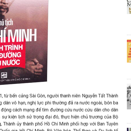
1, từ bến cảng Sài Gòn, người thanh niên Nguyễn Tất Thành
ng dân vô hạn, nghị lực phi thường đã ra nước ngoài, bôn ba
oạt động cách mạng để tìm đường cứu nước cứu dân cho dân
sự kiện lịch sử trọng đại đó, thực hiện chủ trương của Bộ
ng, Thành ủy thành phố Hồ Chí Minh phối hợp với Ban Tuyên
 Quốc gia Hồ Chí Minh, Bộ Văn hóa, Thể thao và Du lịch tổ