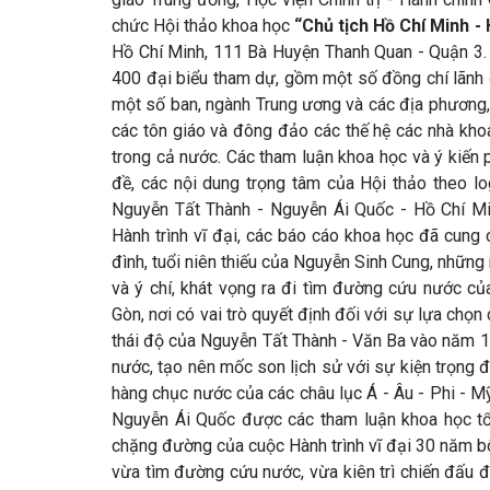
chức Hội thảo khoa học
“Chủ tịch Hồ Chí
Minh -
Hồ Chí Minh, 111 Bà Huyện Thanh Quan - Quận 3.
400 đại biểu tham dự, gồm một số đồng chí lãnh 
một số ban, ngành Trung ương và các địa phương, c
các tôn giáo và đông đảo các thế hệ các nhà kho
trong cả nước. Các tham luận khoa học và ý kiến p
đề, các nội dung trọng tâm của Hội thảo theo lo
Nguyễn Tất Thành - Nguyễn Ái Quốc - Hồ Chí Mi
Hành trình vĩ đại, các báo cáo khoa học đã cung 
đình, tuổi niên thiếu của Nguyễn Sinh Cung, những n
và ý chí, khát vọng ra đi tìm đường cứu nước củ
Gòn, nơi có vai trò quyết định đối với sự lựa chọ
thái độ của Nguyễn Tất Thành - Văn Ba vào năm 
nước, tạo nên mốc son lịch sử với sự kiện trọng 
hàng chục nước của các châu lục Á - Âu - Phi - M
Nguyễn Ái Quốc được các tham luận khoa học tổn
chặng đường của cuộc Hành trình vĩ đại 30 năm b
vừa tìm đường cứu nước, vừa kiên trì chiến đấu đ