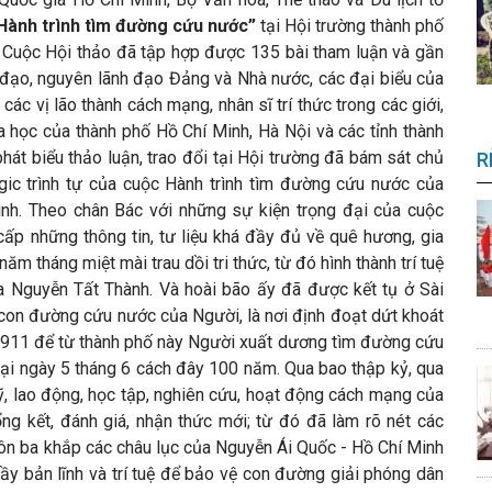
 Hành trình tìm đường cứu nước”
tại Hội trường thành phố
 Cuộc Hội thảo đã tập hợp được 135 bài tham luận và gần
đạo, nguyên lãnh đạo Đảng và Nhà nước, các đại biểu của
ác vị lão thành cách mạng, nhân sĩ trí thức trong các giới,
a học của thành phố Hồ Chí Minh, Hà Nội và các tỉnh thành
hát biểu thảo luận, trao đổi tại Hội trường đã bám sát chủ
R
gic trình tự của cuộc Hành trình tìm đường cứu nước của
nh. Theo chân Bác với những sự kiện trọng đại của cuộc
cấp những thông tin, tư liệu khá đầy đủ về quê hương, gia
ăm tháng miệt mài trau dồi tri thức, từ đó hình thành trí tuệ
a Nguyễn Tất Thành. Và hoài bão ấy đã được kết tụ ở Sài
n con đường cứu nước của Người, là nơi định đoạt dứt khoát
1911 để từ thành phố này Người xuất dương tìm đường cứu
đại ngày 5 tháng 6 cách đây 100 năm. Qua bao thập kỷ, qua
ỹ, lao động, học tập, nghiên cứu, hoạt động cách mạng của
g kết, đánh giá, nhận thức mới; từ đó đã làm rõ nét các
ôn ba khắp các châu lục của Nguyễn Ái Quốc - Hồ Chí Minh
ầy bản lĩnh và trí tuệ để bảo vệ con đường giải phóng dân