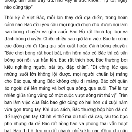
thông, tinh thần đầy đủ, như vậy là sức khỏe… Tự tôi, ngày
nào cũng tập”.
Thời kỳ ở Việt Bắc, mỗi lần thay đổi địa điểm, trong hoàn
cảnh nào Bác đều yêu cầu mọi người chọn cho được nơi làm
sân bóng chuyền và gần suối. Bác Hồ rất thích tập bơi và
đánh bóng chuyền. Chiều chiều sau giờ làm việc, Bác lại cùng
các đồng chí đi tăng gia sản xuất hoặc đánh bóng chuyền,
“Bác chơi bóng rất hoạt bát, nên hôm nào có Bác thì cả sân
bóng sôi nổi, vui hẳn lên. Bác rất thích bơi, Bác thường bơi
kiểu nghiêng người, sải tay, đập chân”. “Đi công tác qua
những suối lớn không lội được, mọi người chuẩn bị mảng
cho Bác qua, nhưng Bác không chịu đi mảng, Bác cởi quần
áo ngoài để lên mảng và bơi qua sông, qua suối. Thế là tự
nhiên giữa rừng vắng có một cuộc vượt sông rất thú vị”. Trên
bàn làm việc của Bác bao giờ cũng có hai hòn đá cuội nằm
vừa gọn trong tay. Khi đọc sách, Bác thường bóp hòn đá đó
để luyện gân tay. Chính vì thế mà dù tuổi đã cao, râu tóc bạc
phơ nhưng da dẻ Bác rất hồng hào và phong thái vẫn hoạt
bát. Bác đi bộ, leo núi rất nhanh, nhiều khi các đồng chí cận