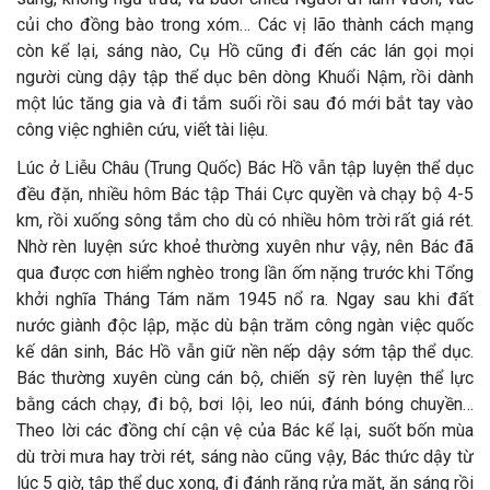
củi cho đồng bào trong xóm… Các vị lão thành cách mạng
còn kể lại, sáng nào, Cụ Hồ cũng đi đến các lán gọi mọi
người cùng dậy tập thể dục bên dòng Khuổi Nậm, rồi dành
một lúc tăng gia và đi tắm suối rồi sau đó mới bắt tay vào
công việc nghiên cứu, viết tài liệu.
Lúc ở Liễu Châu (Trung Quốc) Bác Hồ vẫn tập luyện thể dục
đều đặn, nhiều hôm Bác tập Thái Cực quyền và chạy bộ 4-5
km, rồi xuống sông tắm cho dù có nhiều hôm trời rất giá rét.
Nhờ rèn luyện sức khoẻ thường xuyên như vậy, nên Bác đã
qua được cơn hiểm nghèo trong lần ốm nặng trước khi Tổng
khởi nghĩa Tháng Tám năm 1945 nổ ra. Ngay sau khi đất
nước giành độc lập, mặc dù bận trăm công ngàn việc quốc
kế dân sinh, Bác Hồ vẫn giữ nền nếp dậy sớm tập thể dục.
Bác thường xuyên cùng cán bộ, chiến sỹ rèn luyện thể lực
bằng cách chạy, đi bộ, bơi lội, leo núi, đánh bóng chuyền…
Theo lời các đồng chí cận vệ của Bác kể lại, suốt bốn mùa
dù trời mưa hay trời rét, sáng nào cũng vậy, Bác thức dậy từ
lúc 5 giờ, tập thể dục xong, đi đánh răng rửa mặt, ăn sáng rồi