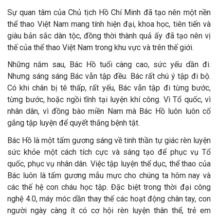
Sự quan tâm của Chủ tịch Hồ Chí Minh đã tạo nên một nền
thể thao Việt Nam mang tính hiện đại, khoa học, tiên tiến và
giàu bản sắc dân tộc, đồng thời thành quả ấy đã tạo nên vị
thế của thể thao Việt Nam trong khu vực và trên thế giới.
Những năm sau, Bác Hồ tuổi càng cao, sức yếu dần đi.
Nhưng sáng sáng Bác vẫn tập đều. Bác rất chú ý tập đi bộ.
Có khi chân bị tê thấp, rất yếu, Bác vẫn tập đi từng bước,
từng bước, hoặc ngồi tĩnh tại luyện khí công. Vì Tổ quốc, vì
nhân dân, vì đồng bào miền Nam mà Bác Hồ luôn luôn cố
gắng tập luyện để quyết thắng bệnh tật.
Bác Hồ là một tấm gương sáng về tinh thần tự giác rèn luyện
sức khỏe một cách tích cực và sáng tạo để phục vụ Tổ
quốc, phục vụ nhân dân. Việc tập luyện thể dục, thể thao của
Bác luôn là tấm gương mẫu mực cho chúng ta hôm nay và
các thế hệ con cháu học tập. Đặc biệt trong thời đại công
nghệ 4.0, máy móc dần thay thế các hoạt động chân tay, con
người ngày càng ít có cơ hội rèn luyện thân thể, trẻ em