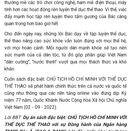
thường mê các trò chơi công nghệ, ham mê điện thoại, máy
tính hơn các hoạt động rèn luyện thể dục thể thao. Vì thế, việc
đẩy mạnh học tập rèn luyện theo tấm gương của Bác càng
quan trọng hơn bao giờ hết.
Cho đến ngày nay, những lời Bác dạy về tập luyện thể dục,
thể thao nâng cao sức khỏe vẫn luôn đúng với mọi thế hệ,
với mọi hoàn cảnh. Mỗi người dân mạnh khỏe sẽ tạo nên
sức mạnh của cả dân tộc, từ đó góp phần giúp Việt Nam
"dân cường", "nước thịnh" vượt qua mọi thách thức và khó
khăn.
Cuốn sách đặc biệt: CHỦ TỊCH HỒ CHÍ MINH VỚI THỂ DỤC
THỂ THAO sẽ phát hành chính thức trên cả nước và quốc tế
cũng như thông qua các nền tảng online vào đúng dịp Kỷ
niệm 77 năm, Quốc Khánh Nước Cộng hòa Xã hội Chủ nghĩa
Việt Nam (02 - 09 - 2022).
Lời BBT
:
Dự án sách đặc biệt:
CHỦ TỊCH HỒ CHÍ MINH VỚI
THỂ DỤC THỂ THAO
với sự Đồng hành của Ngân hàng