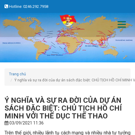
Hotline: 0246.292.7958
Trang chủ
Ý nghĩa và sự ra đời của dự án sách đặc biệt: CHỦ TỊCH HỒ CHÍ MIN
Ý NGHĨA VÀ SỰ RA ĐỜI CỦA DỰ ÁN
SÁCH ĐẶC BIỆT: CHỦ TỊCH HỒ CHÍ
MINH VỚI THỂ DỤC THỂ THAO
03/09/2021 11:36
Trên thế giới, nhiều lãnh tụ cách mạng và nhiều nhà tư tưởng