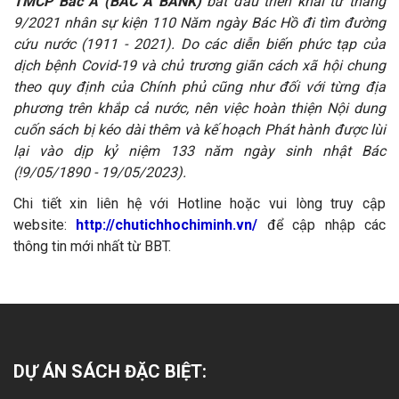
TMCP Bắc Á
(BAC A BANK)
bắt đầu triển khai từ tháng
9/2021 nhân sự kiện 110 Năm ngày Bác Hồ đi tìm đường
cứu nước (1911 - 2021). Do các diễn biến phức tạp của
dịch bệnh Covid-19 và chủ trương giãn cách xã hội chung
theo quy định của Chính phủ cũng như đối với từng địa
phương trên khắp cả nước, nên việc hoàn thiện Nội dung
cuốn sách bị kéo dài thêm và kế hoạch Phát hành được lùi
lại vào dịp kỷ niệm 133 năm ngày sinh nhật Bác
(!9/05/1890 - 19/05/2023).
Chi tiết xin liên hệ với Hotline hoặc vui lòng truy cập
website:
http://chutichhochiminh.vn/
để cập nhập các
thông tin mới nhất từ BBT.
DỰ ÁN SÁCH ĐẶC BIỆT: