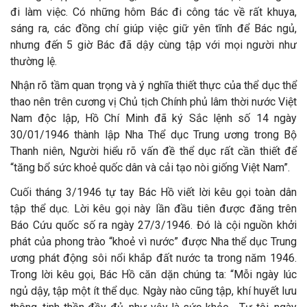
đi làm việc. Có những hôm Bác đi công tác về rất khuya,
sáng ra, các đồng chí giúp việc giữ yên tĩnh để Bác ngủ,
nhưng đến 5 giờ Bác đã dậy cùng tập với mọi người như
thường lệ.
Nhận rõ tầm quan trọng và ý nghĩa thiết thực của thể dục thể
thao nên trên cương vị Chủ tịch Chính phủ lâm thời nước Việt
Nam độc lập, Hồ Chí Minh đã ký Sắc lệnh số 14 ngày
30/01/1946 thành lập Nha Thể dục Trung ương trong Bộ
Thanh niên, Người hiểu rõ vấn đề thể dục rất cần thiết để
“tăng bổ sức khoẻ quốc dân và cải tạo nòi giống Việt Nam”.
Cuối tháng 3/1946 tự tay Bác Hồ viết lời kêu gọi toàn dân
tập thể dục. Lời kêu gọi này lần đầu tiên được đăng trên
Báo Cứu quốc số ra ngày 27/3/1946. Đó là cội nguồn khởi
phát của phong trào “khoẻ vì nước” được Nha thể dục Trung
ương phát động sôi nổi khắp đất nước ta trong năm 1946.
Trong lời kêu gọi, Bác Hồ căn dặn chúng ta: “Mỗi ngày lúc
ngủ dậy, tập một ít thể dục. Ngày nào cũng tập, khí huyết lưu