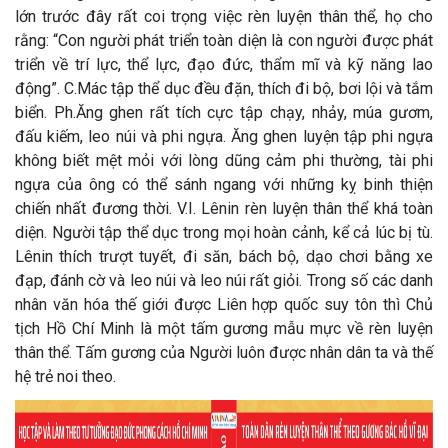
lớn trước đây rất coi trọng việc rèn luyện thân thể, họ cho
rằng: “Con người phát triển toàn diện là con người được phát
triển về trí lực, thể lực, đạo đức, thẩm mĩ và kỹ năng lao
động”. C.Mác tập thể dục đều đặn, thích đi bộ, bơi lội và tắm
biển. Ph.Ăng ghen rất tích cực tập chạy, nhảy, múa gươm,
đấu kiếm, leo núi và phi ngựa. Ăng ghen luyện tập phi ngựa
không biết mệt mỏi với lòng dũng cảm phi thường, tài phi
ngựa của ông có thể sánh ngang với những kỵ binh thiện
chiến nhất đương thời. V.I. Lênin rèn luyện thân thể khá toàn
diện. Người tập thể dục trong mọi hoàn cảnh, kể cả lúc bị tù.
Lênin thích trượt tuyết, đi săn, bách bộ, dạo chơi bằng xe
đạp, đánh cờ và leo núi và leo núi rất giỏi. Trong số các danh
nhân văn hóa thế giới được Liên hợp quốc suy tôn thì Chủ
tịch Hồ Chí Minh là một tấm gương mẫu mực về rèn luyện
thân thể. Tấm gương của Người luôn được nhân dân ta và thế
hệ trẻ noi theo.