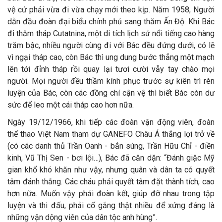
vệ cứ phải vừa đi vừa chạy mới theo kịp. Năm 1958, Người
dẫn đầu đoàn đại biểu chính phủ sang thăm Ấn Độ. Khi Bác
đi thăm tháp Cutatnina, một di tích lịch sử nổi tiếng cao hàng
trăm bậc, nhiều người cùng đi với Bác đều đứng dưới, có lẽ
vì ngại tháp cao, còn Bác thì ung dung bước thẳng một mạch
lên tới đỉnh tháp rồi quay lại tươi cười vẫy tay chào mọi
người. Mọi người đều thầm kính phục trước sự kiên trì rèn
luyện của Bác, còn các đồng chí cận vệ thì biết Bác còn dư
sức để leo một cái tháp cao hơn nữa.
Ngày 19/12/1966, khi tiếp các đoàn vận động viên, đoàn
thể thao Việt Nam tham dự GANEFO Châu Á thắng lợi trở về
(có các danh thủ Trần Oanh - bắn súng, Trần Hữu Chỉ - điền
kinh, Vũ Thị Sen - bơi lội…), Bác đã căn dặn: “Đánh giặc Mỹ
gian khổ khó khăn như vậy, nhưng quân và dân ta có quyết
tâm đánh thắng. Các cháu phải quyết tâm đặt thành tích, cao
hơn nữa. Muốn vậy phải đoàn kết, giúp đỡ nhau trong tập
luyện và thi đấu, phải cố gắng thật nhiều để xứng đáng là
những vận dộng viên của dân tộc anh hùng”.