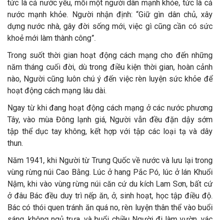
tức là cả nước yếu, mỗi một người dân mạnh khỏe, tức là cả
nước mạnh khỏe. Người nhận định: “Giữ gìn dân chủ, xây
dựng nước nhà, gây đời sống mới, việc gì cũng cần có sức
khoẻ mới làm thành công”.
Trong suốt thời gian hoạt động cách mạng cho đến những
năm tháng cuối đời, dù trong điều kiện thời gian, hoàn cảnh
nào, Người cũng luôn chú ý đến việc rèn luyện sức khỏe để
hoạt động cách mạng lâu dài.
Ngay từ khi đang hoạt động cách mạng ở các nước phương
Tây, vào mùa Đông lạnh giá, Người vẫn đều đặn dậy sớm
tập thể dục tay không, kết hợp với tập các loại tạ và dây
thun.
Năm 1941, khi Người từ Trung Quốc về nước và lưu lại trong
vùng rừng núi Cao Bằng. Lúc ở hang Pắc Pó, lúc ở lán Khuổi
Nậm, khi vào vùng rừng núi căn cứ du kích Lam Sơn, bất cứ
ở đâu Bác đều duy trì nếp ăn, ở, sinh hoạt, học tập điều độ.
Bác có thói quen tránh ăn quá no, rèn luyện thân thể vào buổi
sáng, không ngủ trưa, và buổi chiều Người đi làm vườn, vác